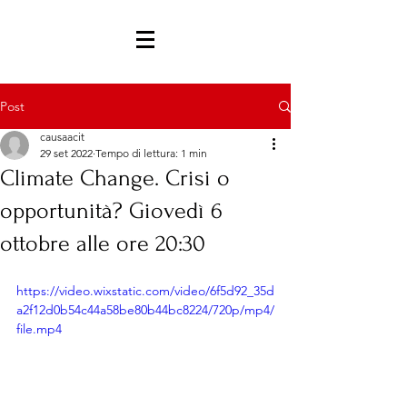
Post
causaacit
29 set 2022
Tempo di lettura: 1 min
Climate Change. Crisi o
opportunità? Giovedì 6
ottobre alle ore 20:30
https://video.wixstatic.com/video/6f5d92_35d
a2f12d0b54c44a58be80b44bc8224/720p/mp4/
file.mp4