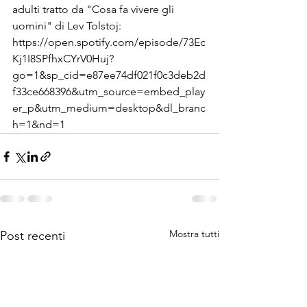
adulti tratto da "Cosa fa vivere gli 
uomini" di Lev Tolstoj:
https://open.spotify.com/episode/73Ec
Kj1I8SPfhxCYrV0Huj?
go=1&sp_cid=e87ee74df021f0c3deb2d
f33ce668396&utm_source=embed_play
er_p&utm_medium=desktop&dl_branc
h=1&nd=1
Mostra tutti
Post recenti