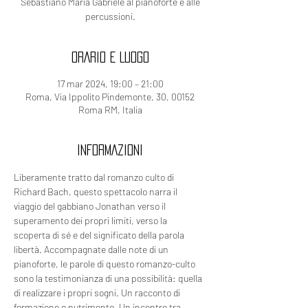
Sebastiano Maria Gabriele al pianoforte e alle
percussioni.
ORARIO E LUOGO
17 mar 2024, 19:00 – 21:00
Roma, Via Ippolito Pindemonte, 30, 00152
Roma RM, Italia
INFORMAZIONI
Liberamente tratto dal romanzo culto di 
Richard Bach, questo spettacolo narra il 
viaggio del gabbiano Jonathan verso il 
superamento dei propri limiti, verso la 
scoperta di sé e del significato della parola 
libertà. Accompagnate dalle note di un 
pianoforte, le parole di questo romanzo-culto 
sono la testimonianza di una possibilità: quella 
di realizzare i propri sogni. Un racconto di 
formazione e nutrimento. Un incontro tra 