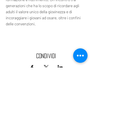
generazioni che ha lo scopo di ricordare agli 
adulti il valore unico della giovinezza e di 
incoraggiare i giovani ad osare, oltre i confini 
delle convenzioni.
Condividi
TEATRO CAUSA
spettacoli dal vivo, attività culturali e ricreative