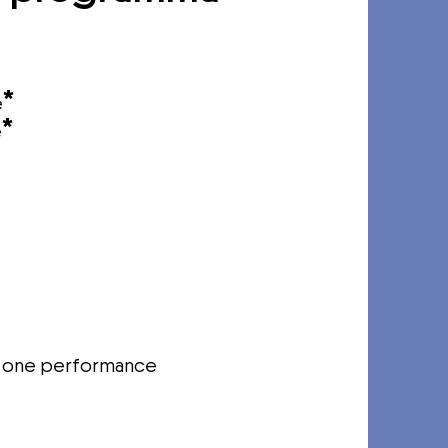
*
e
*
e
 to one performance