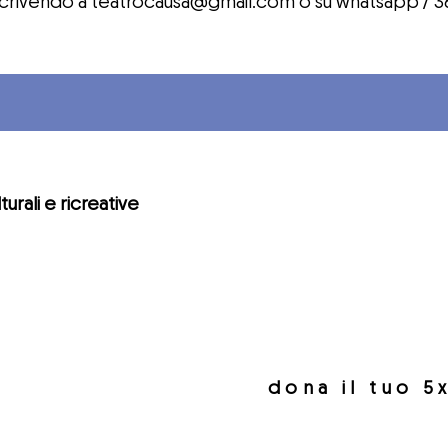
scrivendo a
teatrocausa@gmail.com
o su whatsapp / 3
lturali e ricreative
dona il tuo 