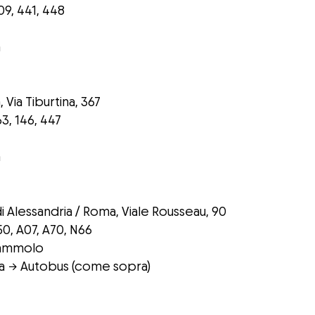
09, 441, 448
a
 Via Tiburtina, 367
63, 146, 447
a
i Alessandria
/ Roma, Viale Rousseau, 90
50, A07, A70, N66
Mammolo
ina → Autobus (come sopra)