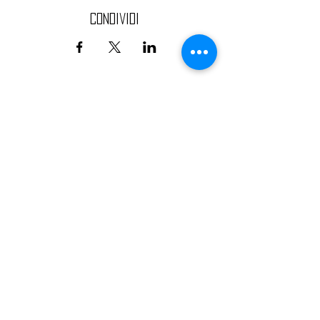
Condividi
TEATRO CAUSA
spettacoli dal vivo, attività culturali e ricreative
CONTATTACI
Causa APS
Roma, Italia
teatrocausa@gmail.com
+
39 3881557130
dona il tuo 5x1000 a CAUSA
APS