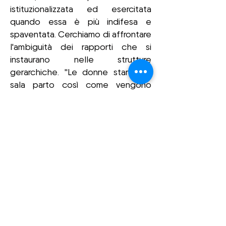
istituzionalizzata ed esercitata
quando essa è più indifesa e
spaventata. Cerchiamo di affrontare
l'ambiguità dei rapporti che si
instaurano nelle strutture
gerarchiche. "Le donne stanno in
sala parto così come vengono
considerate nella società" Michel
Odent.
Lo spettacolo ha debuttato a
Roma in forma di studio nel 2016. E’
stato rappresentato nel 2017 e nel
2018 a Roma (Teatro Biblioteca
Quarticciolo), Genova (Teatro
Cargo), Bologna (Teatro del
Pratello), Cagliari (Teatro La Vetreria),
Cosenza (Teatro dell’Acquario),