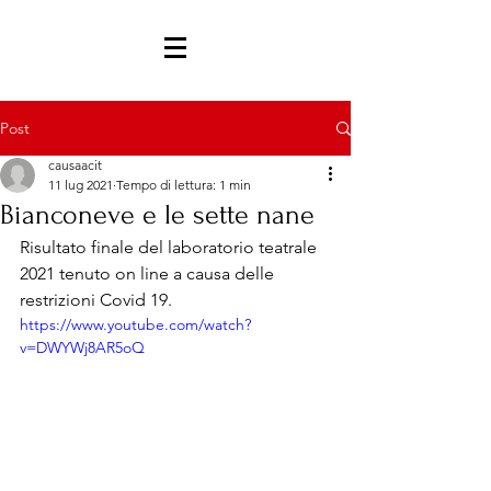
Post
causaacit
11 lug 2021
Tempo di lettura: 1 min
Bianconeve e le sette nane
Risultato finale del laboratorio teatrale 
2021 tenuto on line a causa delle 
restrizioni Covid 19. 
https://www.youtube.com/watch?
v=DWYWj8AR5oQ