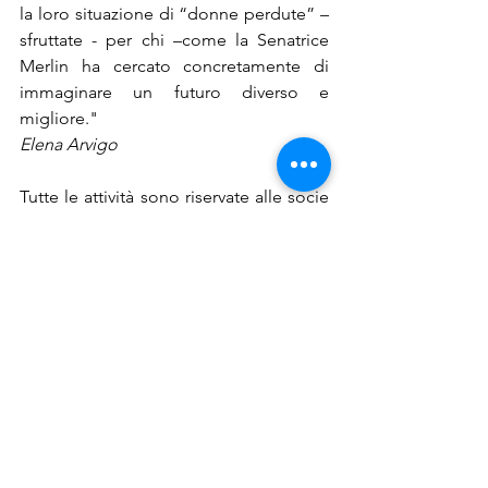
la loro situazione di “donne perdute” – 
sfruttate - per chi –come la Senatrice 
Merlin ha cercato concretamente di 
immaginare un futuro diverso e 
migliore."
Elena Arvigo
Tutte le attività sono riservate alle socie 
e ai soci di Causa Aps.
Per nuovi iscritti: per il solo mese di 
dicembre la tessera associativa è di €3.
Mostra tutti
Post recenti