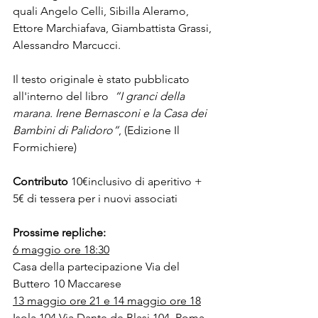
quali Angelo Celli, Sibilla Aleramo, 
Ettore Marchiafava, Giambattista Grassi, 
Alessandro Marcucci.
Il testo originale è stato pubblicato 
all'interno del libro  
“I granci della 
marana. Irene Bernasconi e la Casa dei 
Bambini di Palidoro”
, (Edizione Il 
Formichiere)
Contributo
 10€inclusivo di aperitivo + 
5€ di tessera per i nuovi associati
Prossime repliche:
6 maggio ore 18:30
Casa della partecipazione Via del 
Buttero 10 Maccarese
13 maggio ore 21 e 14 maggio ore 18
Isola 104 Via Dante de Blasi 104, Roma